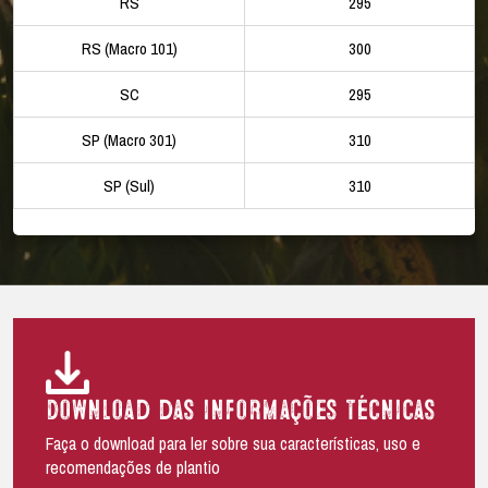
RS
295
RS (Macro 101)
300
SC
295
SP (Macro 301)
310
SP (Sul)
310
Download das informações técnicas
Faça o download para ler sobre sua características, uso e
recomendações de plantio