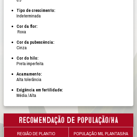
Tipo de crescimento:
Indeterminada
Cor da flor:
Roxa
Cor da pubescência:
Cinza
Cor do hilo:
Preta imperfeita
Acamamento:
Alta tolerância
Exigência em fertilidade:
Média / Alta
Recomendação de população/ha
REGIÃO DE PLANTIO
POPULAÇÃO MIL PLANTAS/HA