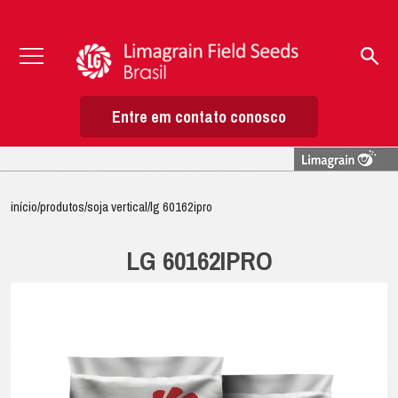
Entre em contato conosco
início
/
produtos
/
soja vertical
/
lg 60162ipro
LG 60162IPRO