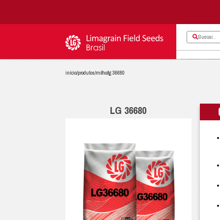
início
/
produtos
/
milho
/
lg 36680
LG 36680