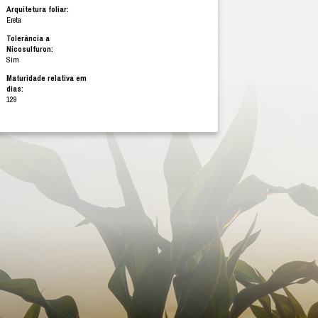
Tipo de grão:
Semiduro/ alaranjado
Finalidade de uso:
Grãos
Época de plantio:
Safrinha
Arquitetura foliar:
Ereta
Tolerância a
Nicosulfuron:
Sim
Maturidade relativa em
GIA
dias:
L
129