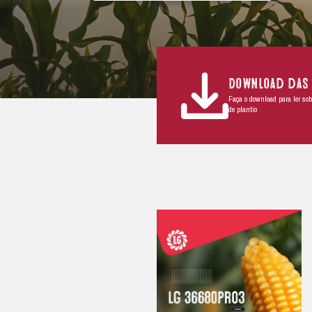
BENEFÍCIOS
Excelente arranque inicial com ráp
estabelecimento.
Boa sanidade foliar.
Excelente tolerância aos enfezame
Boa qualidade de colmo e raiz.