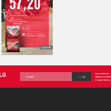
Download das informações técnicas
Faça o download para ler sobre sua características, uso e recomendaçõe
de plantio
Resultado