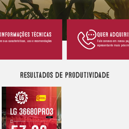
ido
nto.